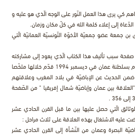
 كي يرى هذا العمل النّور على الوجه الّذي هو عليه و
لدّعاة إلى إعلاء كلمة الله في كلّ مكان وزمان.
 جمعة عضو جمعيّة الأخوّة التّونسيّة العمانيّة الّتي
دّد د. الجعبيري في مقدّمته الّتي احتلّت 15 صفحة سبب تأليف هذا الكتاب الّذي يعود إلى مشاركته
في ندوة تاريخيّة دعي إليها من طرف وزارة الإعلام بسلطنة عمان في ديسمبر 1994 قدّم خلالها ملخّصا
 ضمن الحديث عن الإباضيّة في بلاد المغرب وعلاقتهم
 "العلاقة بين عمان وإباضيّة شمال إفريقيا " من الصّفحة
وثائق الّتي حصل عليها بين ما قبل القرن الحادي عشر
فرضت عليه الاشتغال بهذه العلاقة على ثلاث مراحل :
اضيّة البصرة وعمان من النّشأة إلى القرن الحادي عشر