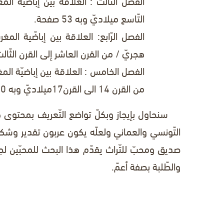
الفصل الثّالث
: العلاقة بين إباضيّة الم
التّاسع ميلاديّ وبه 53 صفحة.
الفصل الرّابع
: العلاقة بين إباضّية المغر
هجريّ / من القرن العاشر إلى القرن الثّالث عشر
الفصل الخامس
من القرن 14 الى القرن17ميلاديّ وبه 40 صفحة.
سنحاول بإيجاز وبكلّ تواضع التّعريف بمحتوى هذ
التّونسي والعماني ولعلّه يكون عربون تقدير وشكر
صديق ومحبّ للتّراث يقدّم هذا البحث للمحبّين لجزي
والطّلبة بصفة أعمّ.