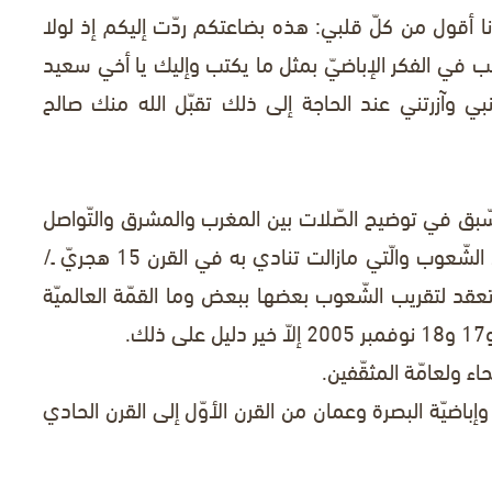
وأنا أقول من كلّ قلبي: هذه بضاعتكم ردّت إليكم إذ لولا
 في الفكر الإباضيّ بمثل ما يكتب وإليك يا أخي سعيد
ي وآزرتني عند الحاجة إلى ذلك تقبّل الله منك صالح
ق في توضيح الصّلات بين المغرب والمشرق والتّواصل
القائم منذ القرن الأوّل هجريّ/السّابع ميلاديّ بين الشّعوب والّتي مازالت تنادي به في القرن 15 هجريّ ـ/
لّتي تعقد لتقريب الشّعوب بعضها ببعض وما القمّة العالميّة
حاء ولعامّة المثقّفين.
وإباضيّة البصرة وعمان من القرن الأوّل إلى القرن الحادي