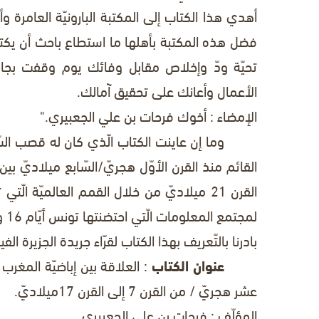
أهدي هذا الكتاب إلى المكتبة البارونيّة العامرة 
فضل هذه المكتبة بأهلها ما استطاع باحث أن يكتب
تحيّة ودّ وإخلاص مقابل وفائك يوم وقفت بجانب
الأعمال وأعانك على تحقيق آمالك.
الإمضاء : أخوك فرحات بن علي الجعبيري."
وما إن عاينت الكتاب الّذي كان له قصب السّب
القرن 21 ميلاديّ من خلال القمم العالميّة ا
لمجتمع المعلومات الّتي احتضنتها تونس أيّام 16 و17 و18 نوفمبر 2005 إلاّ خير دليل على ذلك.
بادرنا بالتّعريف بهذا الكتاب لقرّاء جريدة الجزيرة الفي
عنوان الكتاب
: العلاقة بين إباضيّة المغرب 
عشر هجريّ / من القرن 7
إلى القرن 17ميلاديّ.
المؤلّف
: فرحات بن علي الجعبيري.