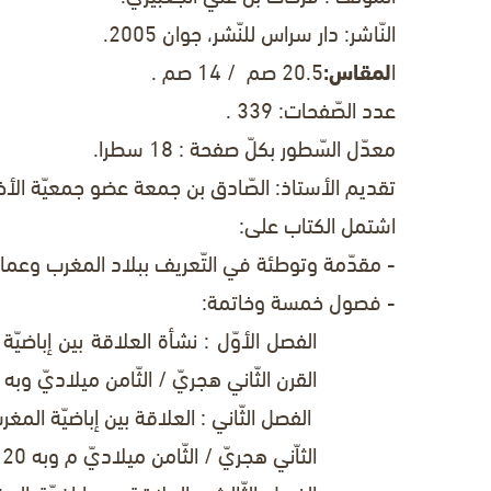
النّاشر
: دار سراس للنّشر، جوان 2005.
ا
لمقاس:
20.5 صم / 14 صم .
عدد الصّفحات:
339 .
معدّل السّطور
بكلّ صفحة : 18 سطرا.
تقديم الأستاذ
: الصّادق بن جمعة عضو جمعيّة الأخوّة
اشتمل الكتاب على:
- مقدّمة وتوطئة في التّعريف ببلاد المغرب وعما
- فصول خمسة وخاتمة:
الفصل الأوّل
: نشأة العلاقة بين إباضيّة
القرن الثّاني هجريّ / الثّامن
ميلاديّ وبه 44 صفحة.
الفصل الثّاني
: العلاقة بين إباضيّة المغر
الثاّني هجريّ / الثّامن ميلاديّ م وبه 20 صفحة.