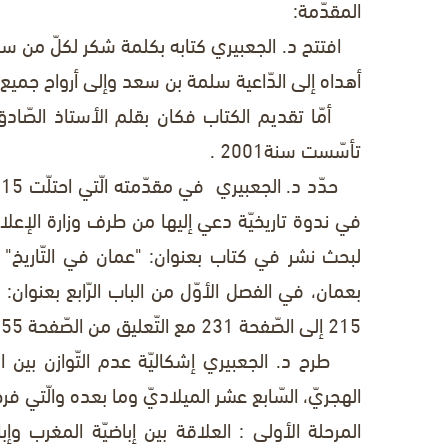
المقدّمة:
افتتح د. الجعبيري كتابه بكلمة شكر لكلّ من ساهم
أهداه إلى الدّاعية سلمة بن سعد وإلى أرواح جميع ا
أمّا تقديم الكتاب فكان بقلم الأستاذ الصّادق بن
تأسّست سنة2001 .
ح
لبحث نشر في كتاب بعنوان: "عمان في التّاريخ"
بعمان، في الفصل الأوّل من الباب الرّابع بعنوان:
215 إلى الصّفحة 231 مع التّعليق من الصّفحة 355 إلى 356 .
طرح د. الجعبيري إشكاليّة عدم التّوازن بين ال
الهجريّ، السّابع عشر الميلاديّ وما بعده والّتي 
المرحلة الأولى
: العلاقة بين إباضيّة المغرب وإب