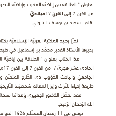
بعنوان " العلاقة بين إباضيّة المغرب وإباضيّة البص
من
القرن
7
إلى القرن
17
ميلاديّ
بقلم : سعيد بن يوسف الباروني
يديرها الأستاذ القدير محمّد بن إسماعيل في طبعة 
هذا الكتاب بعنوان " العلاقة بين إباضيّة المغر
الحادي عشر
هجريّ / من
القرن 7 إلى القرن 17ميلاديّ
الجامعيّ والباحث الدّؤوب ذي الطّرح المتفنّن 
طريفة إحياءا للتّراث وإبرازا لمعالم شخصيّتنا التّاري
فقد تفضّل الدّكتور الجعبيري بإهدائنا نسخة من
الله الرّحمان الرّحيم.
تونس في 11 رمضان المعظّم 1426 الموافق لـ 15/10/2005.