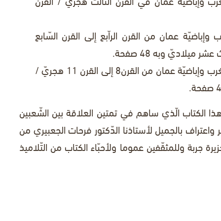
غرب وإباضيّة عمان في القرن الثّالث هجريّ / القرن
ب وإباضيّة عمان من القرن الراّبع إلى القرن السّابع
 ميلاديّ وبه 48 صفحة.
: العلاقة بين إباضيّة المغرب وإباضيّة عمان من القرن8 إلى القرن 11 هجريّ /
ا الكتاب الّذي ساهم في تمتين العلاقة بين الشّعبين
 واعتراف بالجميل لأستاذنا الدّكتور فرحات الجعبيري من
رة جربة وللمثقّفين عموما ولأحبّاء الكتاب من التّلاميذ